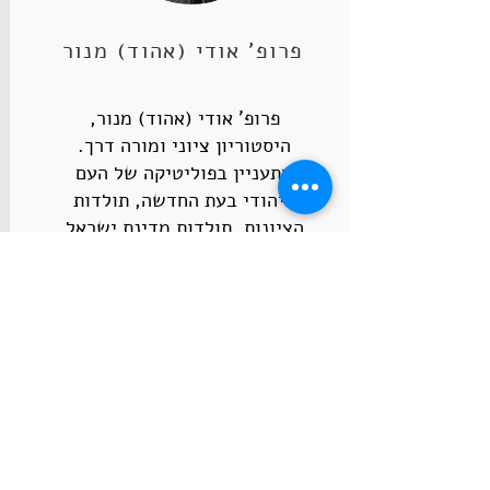
פרופ' אודי (אהוד) מנור
פרופ' אודי (אהוד) מנור,
היסטוריון ציוני ומורה דרך.
מתעניין בפוליטיקה של העם
היהודי בעת החדשה, תולדות
הציונות, תולדות מדינת ישראל
ותולדות הסכסוך הפלסטיני. בוגר
האוניברסיטה הפתוחה (תואר
ראשון) ואוניברסיטת חיפה (תואר
שלישי). פרסם מאמרים וספרים
בעברית, אנגלית, ספרדית
ופורטוגזית, ביניהם 'יגאל אלון –
ביוגרפיה פוליטית' ו'לעשות שלום
עם הפלסטינים'. מרצה בפורומים
שונים במגוון נושאים מליבת השיח