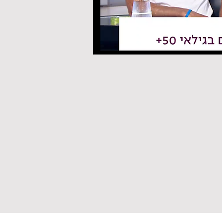
 יום ערוץ 13
הורים, גם לכם מגיעה מכינה! הראיון חושף את הפעילות המרתקת של "לשתף עצמנו" - מכינה ייחודית לבני 50 פלוס שלוקחת אותם למסע
ף פעם לא מאוחר לצאת מאזור הנוחות,
יה בראיון